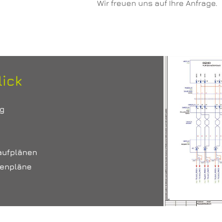
Wir freuen uns auf Ihre Anfrage.
ick
ng
aufplänen
menpläne