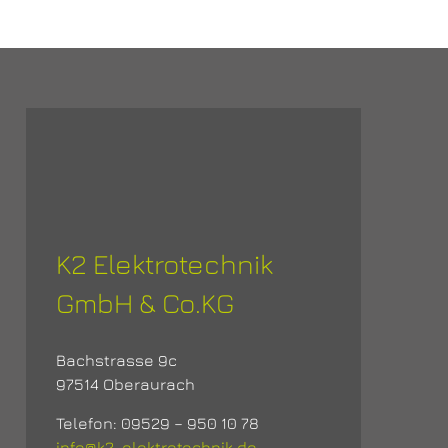
K2 Elektrotechnik
GmbH & Co.KG
Bachstrasse 9c
97514 Oberaurach
Telefon: 09529 – 950 10 78
info@k2-elektrotechnik.de