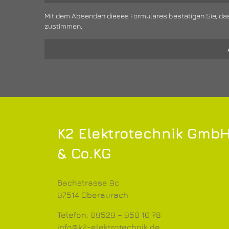
Mit dem Absenden dieses Formulares bestätigen Sie, da
zustimmen.
K2 Elektrotechnik Gmb
& Co.KG
Bachstrasse 9c
97514 Oberaurach
Telefon: 09529 – 950 10 78
info@k2-elektrotechnik.de