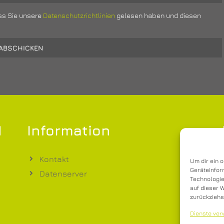
ss Sie unsere
Datenschutzrichtlinien
gelesen haben und diesen
H
Information
Kontakt
Um dir ein 
Geräteinfor
Datenserver
Technologie
auf dieser 
zurückziehs
Dienste ver